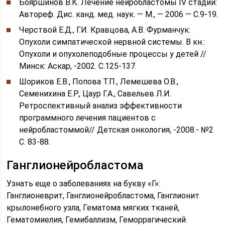
Бояршинов В.К. Лечение нейробластомы IV стадии:
Автореф. Дис. канд. мед. наук. — М., — 2006 — С.9-19.
Черствой Е.Д., Г.И. Кравцова, А.В. Фурманчук:
Опухоли симпатической нервной системы. В кн.:
Опухоли и опухолеподобные процессы у детей //
Минск: Аскар, -2002. С.125-137.
Шориков Е.В., Попова Т.П., Лемешева О.В.,
Семенихина Е.Р., Цаур Г.А., Савельев Л.И.
Ретроспективный анализ эффективности
программного лечения пациентов с
нейробластоммой// Детская онкология, -2008.- №2
С. 83-88.
Ганглионейробластома
Узнать еще о заболеваниях на букву «Г»:
Ганглионеврит, Ганглионейробластома, Ганглионит
крылонебного узла, Гематома мягких тканей,
Гематомиелия, Гемибаллизм, Геморрагический