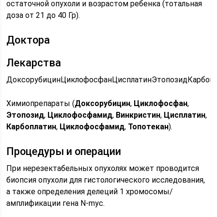
остаточной опухоли и возрастом ребенка (тотальная
доза от 21 до 40 Гр).
Доктора
Лекарства
Доксорубицин
Циклофосфан
Цисплатин
Этопозид
Карбоп
Химиопрепараты (
Доксорубицин
,
Циклофосфан
,
Этопозид
,
Циклофосфамид
,
Винкристин
,
Цисплатин
,
Карбоплатин
,
Циклофосфамид
,
Топотекан
).
Процедуры и операции
При нерезектабельных опухолях может проводится
биопсия опухоли для гистологического исследования,
а также определения делеций 1 хромосомы/
амплификации гена N-myc.