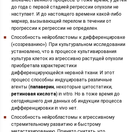
до года с первой стадией регрессии опухоли не
наступает. И до настоящего времени какой-либо
маркер, вызывающий перелом в течении от
прогрессии к регрессии не определен.
Способность нейробластомы к дифференцировке
(«созреванию»). При культуральном исследовании
установлено, что в процессе культивирования
культура клеток из агрессивно растущей опухоли
приобретала характеристики
дифференцирующейся нервной ткани. И этот
процесс способны индуцировать различные
агенты (
папаверин
, некоторые цитостатики,
ретиновая кислота
) in vitro. Но в тоже время до
сегодняшнего дня данных об индукции процесса
дифференцировки in vivo нет.
Способность нейробластомы к агрессивному
стремительному развитию и быстрому
метастазированию. Принято считать, что